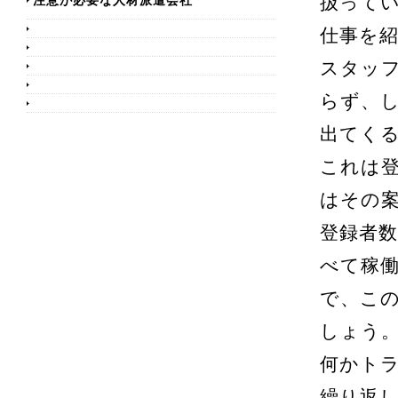
扱って
仕事を
スタッ
らず、
出てく
これは
はその
登録者
べて稼
で、こ
しょう
何かト
繰り返